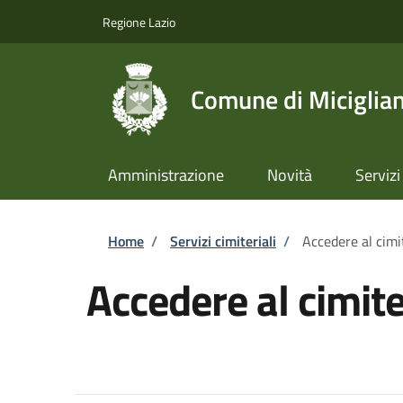
Salta al contenuto principale
Skip to footer content
Regione Lazio
Comune di Miciglia
Amministrazione
Novità
Servizi
Briciole di pane
Home
/
Servizi cimiteriali
/
Accedere al cimi
Accedere al cimit