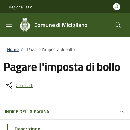
Salta al contenuto principale
Skip to footer content
Regione Lazio
Comune di Micigliano
Briciole di pane
Home
/
Pagare l'imposta di bollo
Pagare l'imposta di bollo
Condividi
INDICE DELLA PAGINA
Descrizione