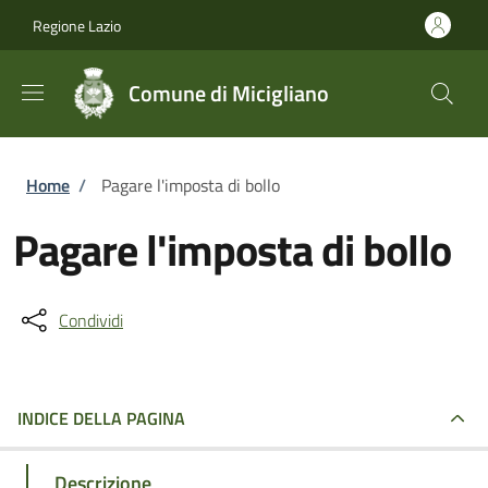
Salta al contenuto principale
Skip to footer content
Regione Lazio
Comune di Micigliano
Briciole di pane
Home
/
Pagare l'imposta di bollo
Pagare l'imposta di bollo
Condividi
INDICE DELLA PAGINA
Descrizione