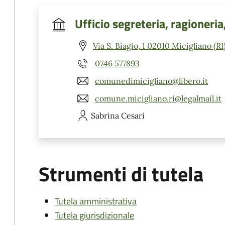
Ufficio segreteria, ragioneria
Via S. Biagio, 1 02010 Micigliano (RI
0746 577893
comunedimicigliano@libero.it
comune.micigliano.ri@legalmail.it
Sabrina
Cesari
Strumenti di tutela
Tutela amministrativa
Tutela giurisdizionale