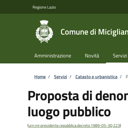
Salta al contenuto principale
Skip to footer content
Regione Lazio
Comune di Miciglia
Amministrazione
Novità
Servizi
Briciole di pane
Home
/
Servizi
/
Catasto e urbanistica
/
P
Proposta di deno
luogo pubblico
(
urn:nir:presidente.repubblica:decreto:1989-05-30;223
)