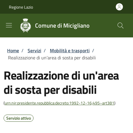
Salta al contenuto principale
Skip to footer content
Regione Lazio
Comune di Micigliano
Briciole di pane
Home
/
Servizi
/
Mobilità e trasporti
/
Realizzazione di un'area di sosta per disabili
Realizzazione di un'area
di sosta per disabili
(
urn:nir:presidente.repubblica:decreto:1992-12-16;495~art381
)
Servizio attivo