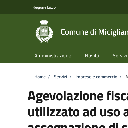
Salta al contenuto principale
Skip to footer content
Regione Lazio
Comune di Miciglia
Amministrazione
Novità
Servizi
Briciole di pane
Home
/
Servizi
/
Imprese e commercio
/
A
Agevolazione fisc
utilizzato ad uso 
assegnazione di 