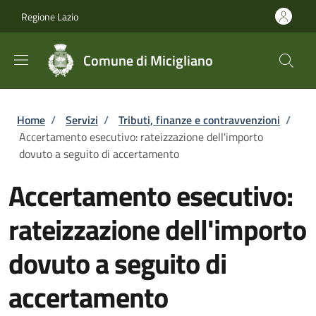
Salta al contenuto principale
Skip to footer content
Regione Lazio
Comune di Micigliano
Briciole di pane
Home
/
Servizi
/
Tributi, finanze e contravvenzioni
/
Accertamento esecutivo: rateizzazione dell'importo
dovuto a seguito di accertamento
Accertamento esecutivo:
rateizzazione dell'importo
dovuto a seguito di
accertamento