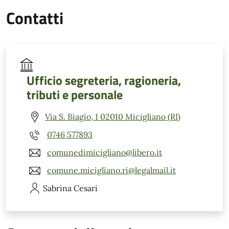
Contatti
Ufficio segreteria, ragioneria,
tributi e personale
Via S. Biagio, 1 02010 Micigliano (RI)
0746 577893
comunedimicigliano@libero.it
comune.micigliano.ri@legalmail.it
Sabrina
Cesari