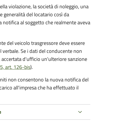
lla violazione, la società di noleggio, una
le generalità del locatario così da
va notifica al soggetto che realmente aveva
te del veicolo trasgressore deve essere
el verbale.
Se i dati del conducente non
 accertata d'ufficio un'ulteriore sanzione
5, art. 126-bis
).
forniti non consentono la nuova notifica del
 carico all'impresa che ha effettuato il
e