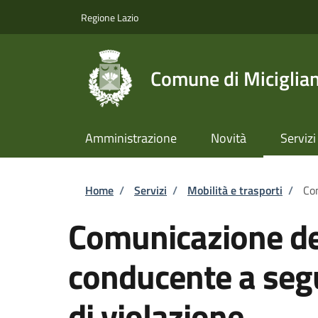
Salta al contenuto principale
Skip to footer content
Regione Lazio
Comune di Miciglia
Amministrazione
Novità
Servizi
Briciole di pane
Home
/
Servizi
/
Mobilità e trasporti
/
Com
Comunicazione dei
conducente a seg
di violazione