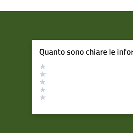
Quanto sono chiare le info
Valutazione
Valuta 5 stelle su 5
Valuta 4 stelle su 5
Valuta 3 stelle su 5
Valuta 2 stelle su 5
Valuta 1 stelle su 5