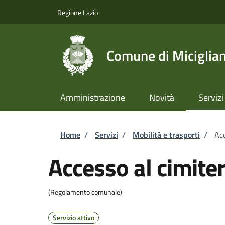
Salta al contenuto principale
Skip to footer content
Regione Lazio
Comune di Miciglia
Amministrazione
Novità
Servizi
Briciole di pane
Home
/
Servizi
/
Mobilità e trasporti
/
Acc
Accesso al cimite
(Regolamento comunale)
Servizio attivo