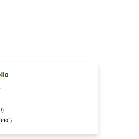
llo
)
l)
(PEC)