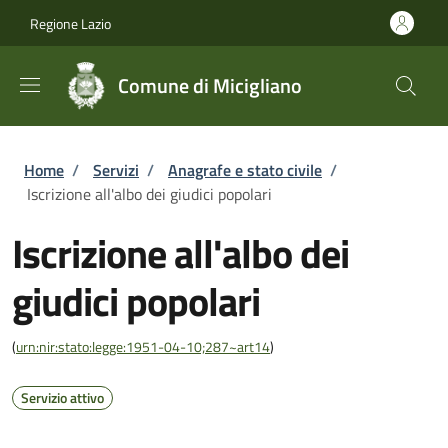
Salta al contenuto principale
Skip to footer content
Regione Lazio
Comune di Micigliano
Briciole di pane
Home
/
Servizi
/
Anagrafe e stato civile
/
Iscrizione all'albo dei giudici popolari
Iscrizione all'albo dei
giudici popolari
(
urn:nir:stato:legge:1951-04-10;287~art14
)
Servizio attivo