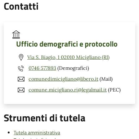
Contatti
Ufficio demografici e protocollo
Via S. Biagio, 1 02010 Micigliano (RI)
0746 577893
(Demografici)
comunedimicigliano@libero.it
(Mail)
comune.micigliano.ri@legalmail.it
(PEC)
Strumenti di tutela
Tutela amministrativa