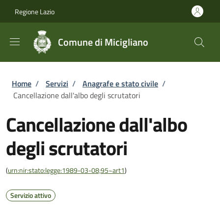
Salta al contenuto principale
Skip to footer content
Regione Lazio
Comune di Micigliano
Briciole di pane
Home
/
Servizi
/
Anagrafe e stato civile
/
Cancellazione dall'albo degli scrutatori
Cancellazione dall'albo
degli scrutatori
(
urn:nir:stato:legge:1989-03-08;95~art1
)
Servizio attivo