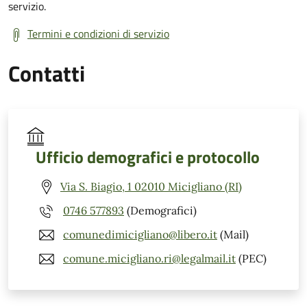
servizio.
Termini e condizioni di servizio
Contatti
Ufficio demografici e protocollo
Via S. Biagio, 1 02010 Micigliano (RI)
0746 577893
(Demografici)
comunedimicigliano@libero.it
(Mail)
comune.micigliano.ri@legalmail.it
(PEC)