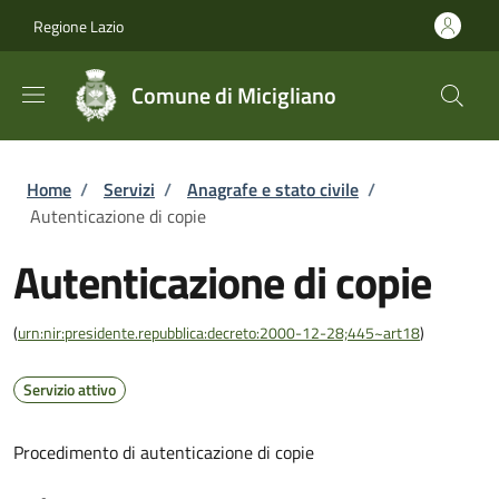
Salta al contenuto principale
Skip to footer content
Regione Lazio
Comune di Micigliano
Briciole di pane
Home
/
Servizi
/
Anagrafe e stato civile
/
Autenticazione di copie
Autenticazione di copie
(
urn:nir:presidente.repubblica:decreto:2000-12-28;445~art18
)
Servizio attivo
Procedimento di autenticazione di copie