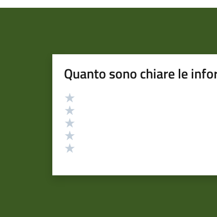
Quanto sono chiare le info
Valutazione
Valuta 5 stelle su 5
Valuta 4 stelle su 5
Valuta 3 stelle su 5
Valuta 2 stelle su 5
Valuta 1 stelle su 5