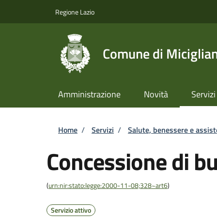
Salta al contenuto principale
Skip to footer content
Regione Lazio
Comune di Miciglia
Amministrazione
Novità
Servizi
Briciole di pane
Home
/
Servizi
/
Salute, benessere e assis
Concessione di b
(
urn:nir:stato:legge:2000-11-08;328~art6
)
Servizio attivo