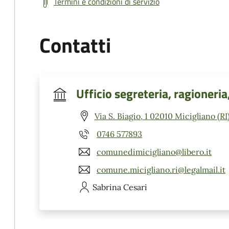
Termini e condizioni di servizio
Contatti
Ufficio segreteria, ragioneria
Via S. Biagio, 1 02010 Micigliano (RI
0746 577893
comunedimicigliano@libero.it
comune.micigliano.ri@legalmail.it
Sabrina
Cesari