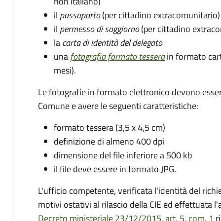
non italiano)
il
passaporto
(per cittadino extracomunitario)
il
permesso di soggiorno
(per cittadino extrac
la
carta di identità del delegato
una
fotografia formato tessera
in formato car
mesi).
Le fotografie in formato elettronico devono esser
Comune e avere le seguenti caratteristiche
:
formato tessera (3,5 x 4,5 cm)
definizione di almeno 400 dpi
dimensione del file inferiore a 500 kb
il file deve essere in formato JPG.
L'ufficio competente, verificata l'identità del rich
motivi ostativi al rilascio della CIE ed effettuata 
Decreto ministeriale 23/12/2015, art. 5, com. 1
ri