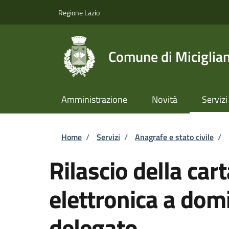
Salta al contenuto principale
Skip to footer content
Regione Lazio
Comune di Miciglia
Amministrazione
Novità
Servizi
Briciole di pane
Home
/
Servizi
/
Anagrafe e stato civile
/
Rilascio della cart
elettronica a domi
delegato