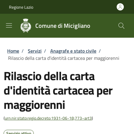
Salta al contenuto principale
Skip to footer content
Regione Lazio
Comune di Micigliano
Briciole di pane
Home
/
Servizi
/
Anagrafe e stato civile
/
Rilascio della carta d'identità cartacea per maggiorenni
Rilascio della carta
d'identità cartacea per
maggiorenni
(
urn:nir:stato:regio.decreto:1931-06-18;773~art3
)
Servizio attivo