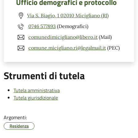
Ufficio demografici e protocollo
Via S. Biagio, 1 02010 Micigliano (RI)
0746 577893
(Demografici)
comunedimicigliano@libero.it
(Mail)
comune.micigliano.ri@legalmail.it
(PEC)
Strumenti di tutela
Tutela amministrativa
Tutela giurisdizionale
Argomenti:
Residenza