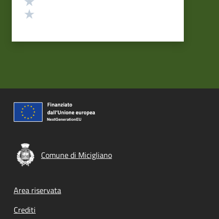
Valuta 2 stelle su 5
Valuta 1 stelle su 5
Comune di Micigliano
Footer menu
Area riservata
Crediti