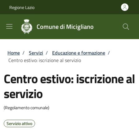
Salta al contenuto principale
Skip to footer content
Regione Lazio
Comune di Micigliano
Briciole di pane
Home
/
Servizi
/
Educazione e formazione
/
Centro estivo: iscrizione al servizio
Centro estivo: iscrizione al
servizio
(Regolamento comunale)
Servizio attivo