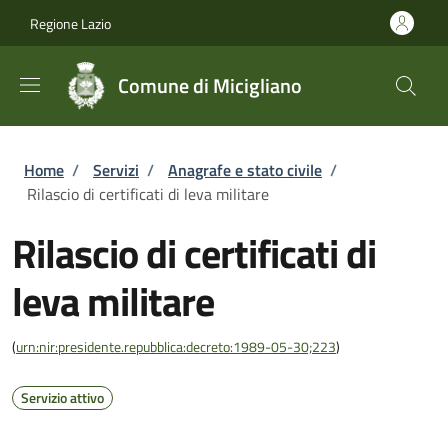
Salta al contenuto principale
Skip to footer content
Regione Lazio
Comune di Micigliano
Briciole di pane
Home
/
Servizi
/
Anagrafe e stato civile
/
Rilascio di certificati di leva militare
Rilascio di certificati di
leva militare
(
urn:nir:presidente.repubblica:decreto:1989-05-30;223
)
Servizio attivo