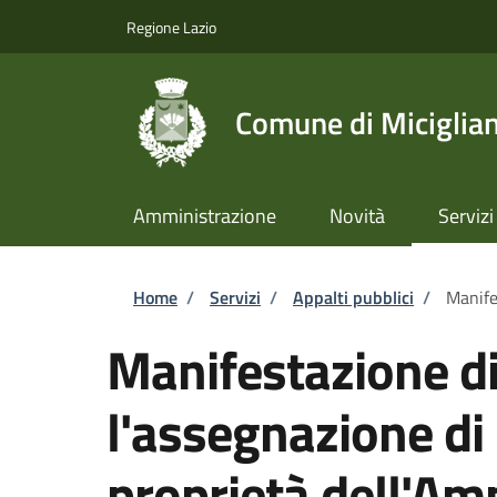
Salta al contenuto principale
Skip to footer content
Regione Lazio
Comune di Miciglia
Amministrazione
Novità
Servizi
Briciole di pane
Home
/
Servizi
/
Appalti pubblici
/
Manife
Manifestazione di
l'assegnazione di
proprietà dell'Am