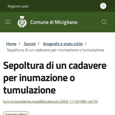
Salta al contenuto principale
Skip to footer content
Regione Lazio
Comune di Micigliano
Briciole di pane
Home
/
Servizi
/
Anagrafe e stato civile
/
Sepoltura di un cadavere per inumazione o tumulazione
Sepoltura di un cadavere
per inumazione o
tumulazione
(
urn:nir:presidente.repubblica:decreto:2000-11-03;396~art74
)
Servizio attivo