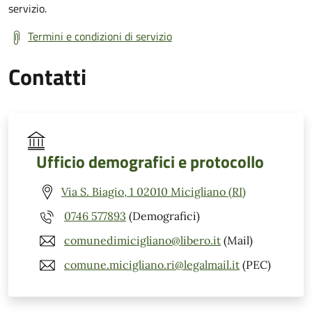
servizio.
Termini e condizioni di servizio
Contatti
Ufficio demografici e protocollo
Via S. Biagio, 1 02010 Micigliano (RI)
0746 577893
(Demografici)
comunedimicigliano@libero.it
(Mail)
comune.micigliano.ri@legalmail.it
(PEC)