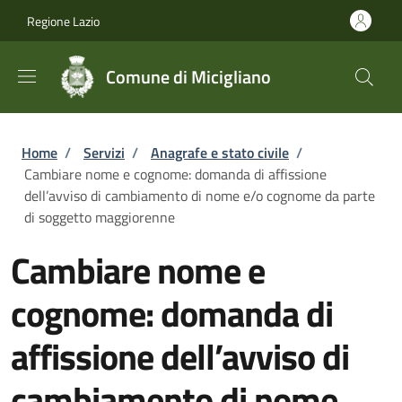
Salta al contenuto principale
Skip to footer content
Regione Lazio
Comune di Micigliano
Briciole di pane
Home
/
Servizi
/
Anagrafe e stato civile
/
Cambiare nome e cognome: domanda di affissione
dell’avviso di cambiamento di nome e/o cognome da parte
di soggetto maggiorenne
Cambiare nome e
cognome: domanda di
affissione dell’avviso di
cambiamento di nome