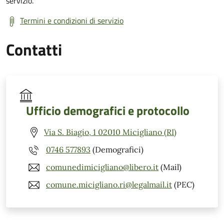
servizio.
Termini e condizioni di servizio
Contatti
Ufficio demografici e protocollo
Via S. Biagio, 1 02010 Micigliano (RI)
0746 577893
(Demografici)
comunedimicigliano@libero.it
(Mail)
comune.micigliano.ri@legalmail.it
(PEC)