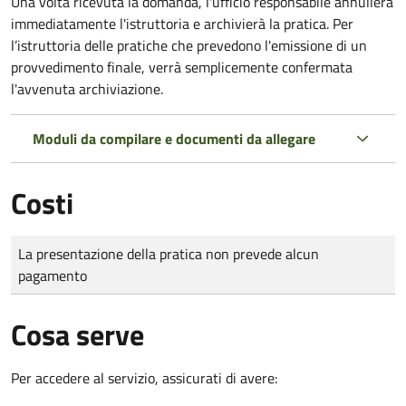
Una volta ricevuta la domanda, l'ufficio responsabile annullerà
immediatamente l'istruttoria e archivierà la pratica. Per
l’istruttoria delle pratiche che prevedono l'emissione di un
provvedimento finale, verrà semplicemente confermata
l'avvenuta archiviazione.
Moduli da compilare e documenti da allegare
Costi
Tipo di pagamento
Importo
La presentazione della pratica non prevede alcun
pagamento
Cosa serve
Per accedere al servizio, assicurati di avere: