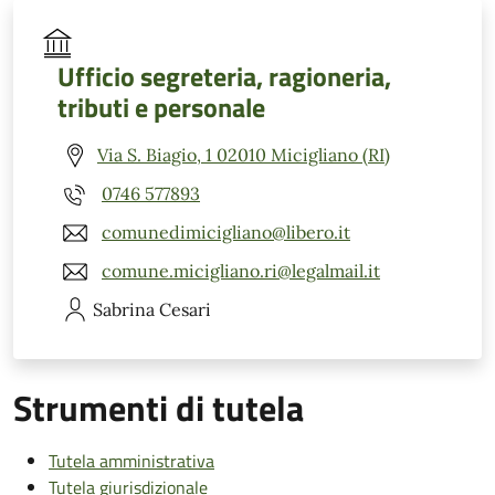
Ufficio segreteria, ragioneria,
tributi e personale
Via S. Biagio, 1 02010 Micigliano (RI)
0746 577893
comunedimicigliano@libero.it
comune.micigliano.ri@legalmail.it
Sabrina
Cesari
Strumenti di tutela
Tutela amministrativa
Tutela giurisdizionale