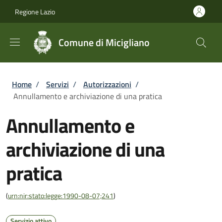
Salta al contenuto principale
Skip to footer content
Regione Lazio
Comune di Micigliano
Briciole di pane
Home
/
Servizi
/
Autorizzazioni
/
Annullamento e archiviazione di una pratica
Annullamento e
archiviazione di una
pratica
(
urn:nir:stato:legge:1990-08-07;241
)
Servizio attivo