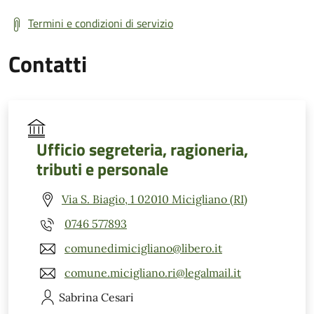
Termini e condizioni di servizio
Contatti
Ufficio segreteria, ragioneria,
tributi e personale
Via S. Biagio, 1 02010 Micigliano (RI)
0746 577893
comunedimicigliano@libero.it
comune.micigliano.ri@legalmail.it
Sabrina
Cesari