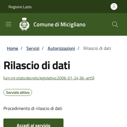
Salta al contenuto principale
Skip to footer content
Regione Lazio
Comune di Micigliano
Briciole di pane
Home
/
Servizi
/
Autorizzazioni
/
Rilascio di dati
Rilascio di dati
(
urn:nir:stato:decreto.legislativo:2006-01-24;36~art5
)
Servizio attivo
Procedimento di rilascio di dati
Accedi al servizio