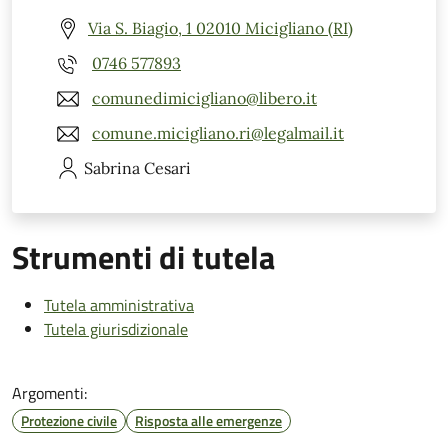
Via S. Biagio, 1 02010 Micigliano (RI)
0746 577893
comunedimicigliano@libero.it
comune.micigliano.ri@legalmail.it
Sabrina
Cesari
Strumenti di tutela
Tutela amministrativa
Tutela giurisdizionale
Argomenti:
Protezione civile
Risposta alle emergenze