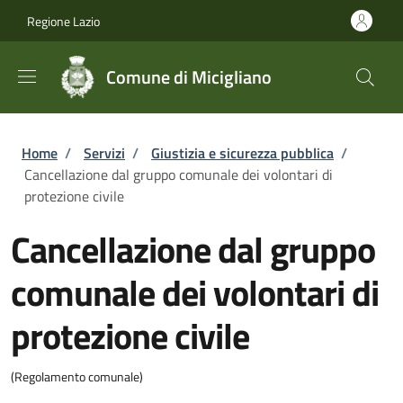
Salta al contenuto principale
Skip to footer content
Regione Lazio
Comune di Micigliano
Briciole di pane
Home
/
Servizi
/
Giustizia e sicurezza pubblica
/
Cancellazione dal gruppo comunale dei volontari di
protezione civile
Cancellazione dal gruppo
comunale dei volontari di
protezione civile
(Regolamento comunale)