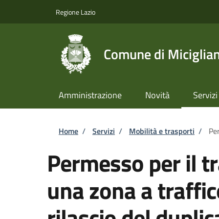
Salta al contenuto principale
Skip to footer content
Regione Lazio
Comune di Miciglia
Amministrazione
Novità
Servizi
Briciole di pane
Home
/
Servizi
/
Mobilità e trasporti
/
Per
Permesso per il tr
una zona a traffic
rilascio del dupli