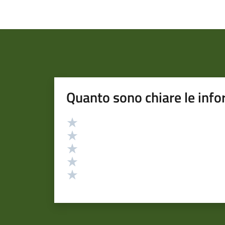
Quanto sono chiare le info
Valutazione
Valuta 5 stelle su 5
Valuta 4 stelle su 5
Valuta 3 stelle su 5
Valuta 2 stelle su 5
Valuta 1 stelle su 5