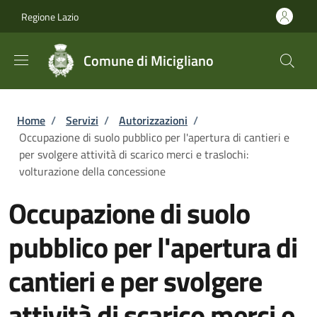
Salta al contenuto principale
Skip to footer content
Regione Lazio
Comune di Micigliano
Briciole di pane
Home
/
Servizi
/
Autorizzazioni
/
Occupazione di suolo pubblico per l'apertura di cantieri e
per svolgere attività di scarico merci e traslochi:
volturazione della concessione
Occupazione di suolo
pubblico per l'apertura di
cantieri e per svolgere
attività di scarico merci e