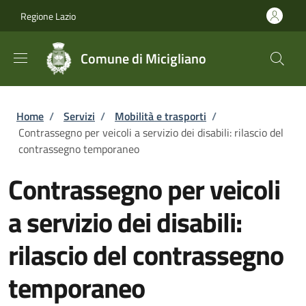
Salta al contenuto principale
Skip to footer content
Regione Lazio
Comune di Micigliano
Briciole di pane
Home
/
Servizi
/
Mobilità e trasporti
/
Contrassegno per veicoli a servizio dei disabili: rilascio del
contrassegno temporaneo
Contrassegno per veicoli
a servizio dei disabili:
rilascio del contrassegno
temporaneo